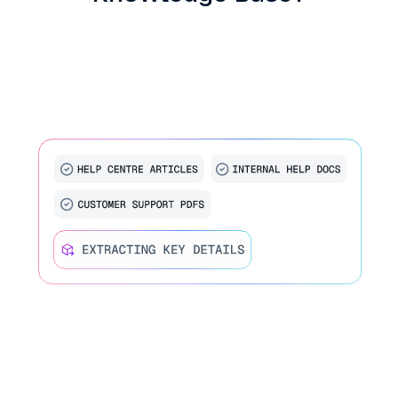
Kennis die direct in de workflow kan
worden toegepast
Ontworpen om medewerkers te ondersteunen
tijdens live-gesprekken.
Zoeken met behulp van AI
Vind de juiste procedure of sjabloon zonder