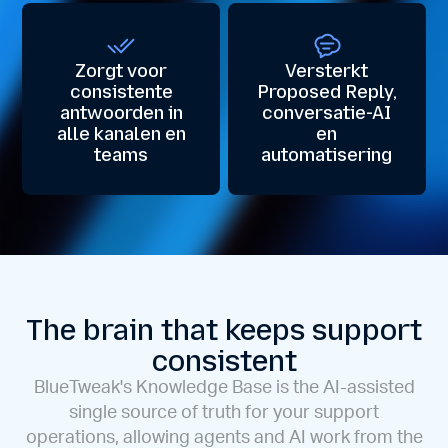
Zorgt voor
Versterkt
consistente
Proposed Reply,
antwoorden in
conversatie-AI
alle kanalen en
en
teams
automatisering
The brain that keeps support
consistent
BlueTweak's Knowledge Base is the AI-assisted
single source of truth for your support
operations, allowing agents and AI work from the