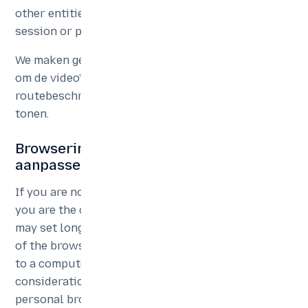
other entities than BlueTweak and they can be
session or persistent cookies.
We maken gebruik van YouTube en Google Maps
om de video’s op onze website weer te geven en de
routebeschrijvingen naar onze vestigingen te
tonen.
Browserinstellingen voor cookies
aanpassen
If you are not bothered by the use of cookies and
you are the only person using the computer, you
may set longer expiration periods for the storage
of the browsing history. In case you share access
to a computer, you may want to take into
consideration setting the browser to delete
personal browsing data each time you close the