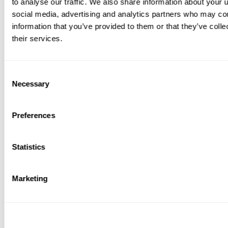
to analyse our traffic. We also share information about your u
Change your consent
|
Withdraw your consent
social media, advertising and analytics partners who may com
Cookie declaration last updated on 13-06-2026 by
information that you’ve provided to them or that they’ve coll
Cookiebot
:
their services.
Consent
Necessary
Selection
Necessary (1)
Preferences
Necessary cookies help make a website
usable by enabling basic functions like page
navigation and access to secure areas of the
Statistics
website. The website cannot function
properly without these cookies.
Marketing
Name
Provider
Purpose