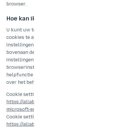
browser.
Hoe kan ik cookies uitschakelen?
U kunt uw toestemming voor het gebruik van
cookies te allen tijde intrekken of de cookie-
instellingen voor deze website wijzigen door
bovenaan deze pagina op de knop „Cookie-
instellingen bekijken“ te klikken of door uw
browserinstellingen aan te passen (raadpleeg de
helpfunctie van uw browser voor meer informatie
over het beheren van cookies).
Cookie settings in Microsoft Edge –
https://allaboutcookies.org/how-to-clear-cookies-
microsoft-edge
Cookie settings in Firefox –
https://allaboutcookies.org/how-to-clear-cookies-