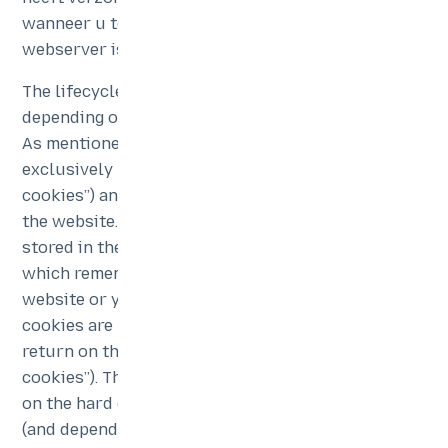
wanneer u terugkeert naar de website die aan die
webserver is gekoppeld.
The lifecycle of a cookie may vary significantly,
depending on the purpose for which it was placed.
As mentioned above, certain cookies are
exclusively used during a single session (“session
cookies”) and are not remembered after you leave
the website. They are temporarily
stored in the cookie folder of the web browser
which remembers you until you exit the respective
website or you close the browser window. Other
cookies are remembered and reused each time you
return on the respective website (“persistent
cookies”). They are stored
on the hard drive of a computer or other device
(and depend, in general, on its preset lifecycle).