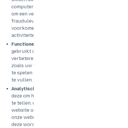
computers te verdelen, om je te authenticeren,
om een veilige verbinding te garanderen, om
frauduleus gebruik van je account te
voorkomen en om andere kwaadwillige
activiteiten op de website op te sporen.
Functionele cookies
– deze cookies worden
gebruikt om uw gebruikerservaring te
verbeteren en om uw voorkeuren te onthouden,
zoals uw taalvoorkeur, en om media-inhoud af
te spelen of formulieren automatisch voor u in
te vullen.
Analytische/prestatiecookies
– wij gebruiken
deze om het aantal gebruikers op onze website
te tellen, om u te herkennen wanneer u de
website opnieuw bezoekt en om uw ervaring op
onze website te verbeteren op basis van hoe
deze wordt gebruikt. Deze cookies helpen ons