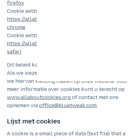
firefox
Cookie settings in Chrome –
https://allaboutcookies.org/how-to-clear-cookies-
chrome
Cookie settings in Safari –
https://allaboutcookies.org/how-to-clear-cookies-
safari
Dit beleid kan van tijd tot tijd worden gewijzigd.
Als we wezenlijke wijzigingen aanbrengen, zullen
we hiervan melding maken op onze website. Voor
meer informatie over cookies kunt u terecht op
www.allaboutcookies.org
of contact met ons
opnemen via
office@bluetweak.com
.
Lijst met cookies
A cookie is a small piece of data (text file) that a