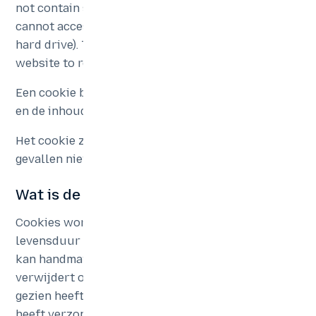
not contain software, viruses or spyware and
cannot access information stored on the user’s
hard drive). The cookies enable a
website to recognize a browser.
Een cookie bestaat uit twee onderdelen: de naam
en de inhoud of de waarde van de cookie.
Het cookie zelf identificeert u in de meeste
gevallen niet.
Wat is de levensduur van een cookie?
Cookies worden beheerd door webservers. De
levensduur van een cookie is beperkt. Een cookie
kan handmatig worden verwijderd wanneer u deze
verwijdert of wanneer deze verloopt. Technisch
gezien heeft alleen de webserver die de cookie
heeft verzonden opnieuw toegang tot deze cookie