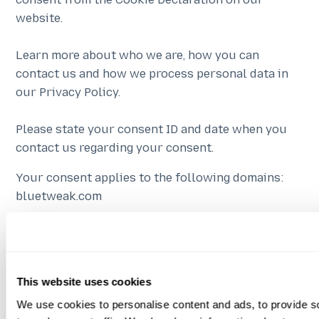
website.
Learn more about who we are, how you can
contact us and how we process personal data in
our Privacy Policy.
Please state your consent ID and date when you
contact us regarding your consent.
Your consent applies to the following domains:
bluetweak.com
Your current state: Allow all.
Your consent ID:
n7mJ0gQt8N+KJXZoDU7k94WpbOhSflzYatyWYtPAdQh
This website uses cookies
date: Friday, July 24, 2026 at 04:42:09 PM GMT+2
We use cookies to personalise content and ads, to provide s