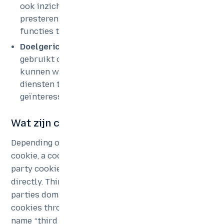
ook inzicht te krijgen in hoe onze diensten
presteren en deze te verbeteren door nieuwe
functies te ontwikkelen.
Doelgericht adverteren
– deze cookies worden
gebruikt om uw online gedrag bij te houden en
kunnen worden ingezet om u aanbiedingen en
diensten te tonen waarin u mogelijk
geïnteresseerd bent.
Wat zijn cookies van derden?
Depending on the website or domain placing the
cookie, a cookie is “first” or “third” party. A first
party cookie is set by a website visited by you
directly. Third party cookies are set by third
parties domains or websites which can place
cookies through the website you visit, hence their
name “third party cookies”. These third parties are