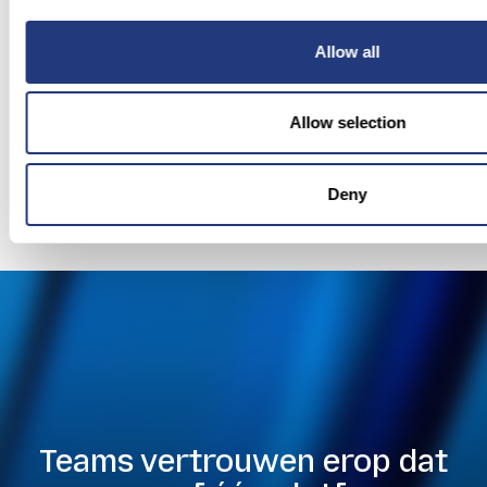
Allow all
CookieConsent
bluetweak.com
Stores the user's 
consent state for 
current domain
Allow selection
Deny
Teams vertrouwen erop dat