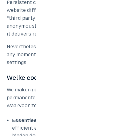
Persistent cookies include cookies placed by a
website different than our Website also known as
“third party cookies”, which may be used
anonymously to memorize your interests, so that
it delivers relevant advertising content.
Nevertheless, cookies may be deleted by you at
any moment by accessing the browser
settings.
Welke cookies gebruiken wij?
We maken gebruik van sessiecookies en
permanente cookies. Afhankelijk van het doel
waarvoor ze worden gebruikt, kunnen cookies:
Essentieel
– wordt gebruikt om pagina’s
efficiënt en snel te laden en functies aan te
bieden door de werklast over meerdere