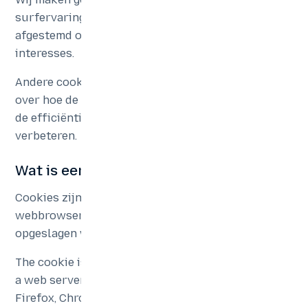
surfervaring te bieden en diensten die beter zijn
afgestemd op uw specifieke behoeften en
interesses.
Andere cookies geven ons waardevolle informatie
over hoe de website wordt gebruikt, waardoor we
de efficiëntie en toegankelijkheid ervan kunnen
verbeteren.
Wat is een „cookie“?
Cookies zijn kleine tekstbestanden die door uw
webbrowser op de harde schijf worden
opgeslagen wanneer u websites bezoekt.
The cookie is installed after a request is issued by
a web server to a browser (e.g. Internet Explorer,
Firefox, Chrome) and is completely “passive” (does